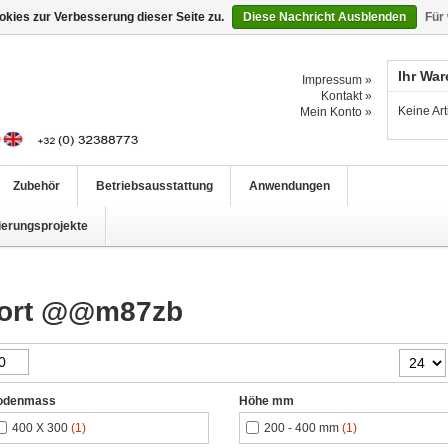
kies zur Verbesserung dieser Seite zu.
Diese Nachricht Ausblenden
Für
Ihr Wa
Impressum »
Kontakt »
Keine Ar
Mein Konto »
Zubehör
Betriebsausstattung
Anwendungen
ierungsprojekte
gwort @@m87zb
odenmass
Höhe mm
400 X 300
(1)
200 - 400 mm
(1)