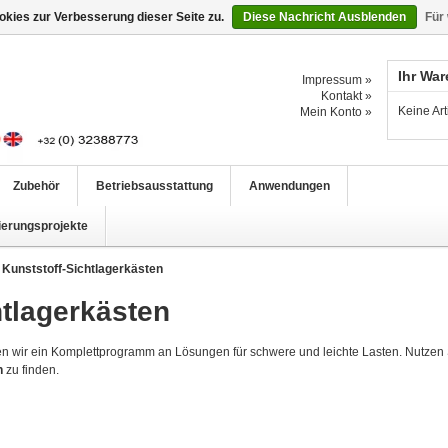
kies zur Verbesserung dieser Seite zu.
Diese Nachricht Ausblenden
Für
Ihr Wa
Impressum »
Kontakt »
Keine Ar
Mein Konto »
Zubehör
Betriebsausstattung
Anwendungen
ierungsprojekte
e Kunststoff-Sichtlagerkästen
htlagerkästen
en wir ein Komplettprogramm an Lösungen für schwere und leichte Lasten. Nutzen 
n
zu finden.