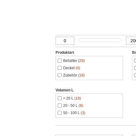
Produktart
B
Behälter
(29)
Deckel
(4)
Zubehör
(18)
Volumen L
< 20 L
(18)
20 - 50 L
(9)
50 - 100 L
(3)