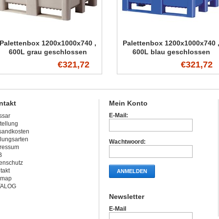
Palettenbox 1200x1000x740 ,
Palettenbox 1200x1000x740 
600L grau geschlossen
600L blau geschlossen
€321,72
€321,72
ntakt
Mein Konto
E-Mail:
ssar
tellung
sandkosten
lungsarten
Wachtwoord:
ressum
B
enschutz
takt
ANMELDEN
emap
TALOG
Newsletter
E-Mail