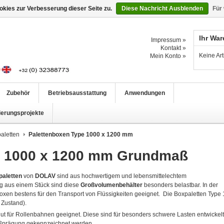
kies zur Verbesserung dieser Seite zu.
Diese Nachricht Ausblenden
Für
Ihr Wa
Impressum »
Kontakt »
Keine Ar
Mein Konto »
Zubehör
Betriebsausstattung
Anwendungen
ierungsprojekte
aletten
Palettenboxen Type 1000 x 1200 mm
e 1000 x 1200 mm Grundmaß
paletten
von
DOLAV
sind aus hochwertigem und lebensmittelechtem
ung aus einem Stück sind diese
Großvolumenbehälter
besonders belastbar. In der
xen bestens für den Transport von Flüssigkeiten geeignet. Die Boxpaletten Type
 Zustand).
ut für Rollenbahnen geeignet. Diese sind für besonders schwere Lasten entwickelt.
ißprägung gekennzeichnet werden.