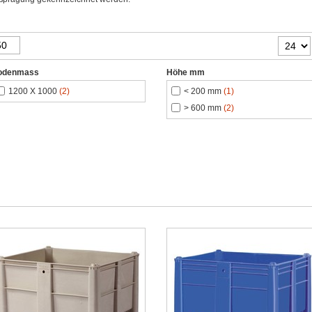
odenmass
Höhe mm
1200 X 1000
(2)
< 200 mm
(1)
> 600 mm
(2)