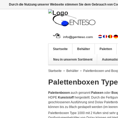
Durch die Nutzung unserer Webseite stimmen Sie dem Gebrauch von Coo
Startseite
Behälter
Paletten
Neu in unserem Sortiment
Automatis
Startseite
Behälter
Palettenboxen und Boxp
Palettenboxen Typ
Palettenboxen
auch genannt
Paloxen
oder
Box
HDPE
Kunststoff
hergestellt. Durch die Fertig
geschlossenen Ausführung sind Dolav Palettenbo
können bis zu 8fach gestapelt werden (im leeren
Palettenboxen Type 1000 mit 2 Kufen sind sehr g
Großvolumenbehälter von Dolav können mit He