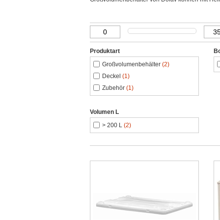
Produktart
B
Großvolumenbehälter
(2)
Deckel
(1)
Zubehör
(1)
Volumen L
> 200 L
(2)