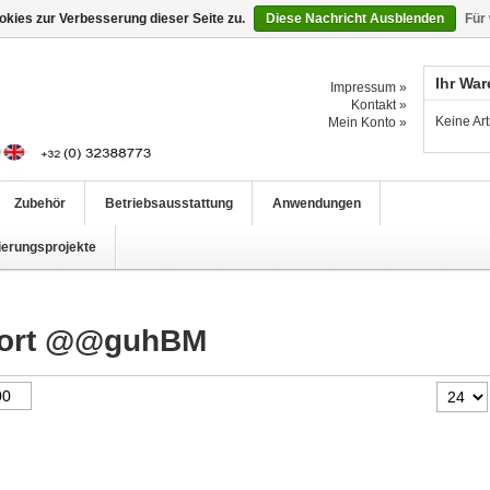
kies zur Verbesserung dieser Seite zu.
Diese Nachricht Ausblenden
Für
Ihr Wa
Impressum »
Kontakt »
Keine Ar
Mein Konto »
Zubehör
Betriebsausstattung
Anwendungen
ierungsprojekte
gwort @@guhBM