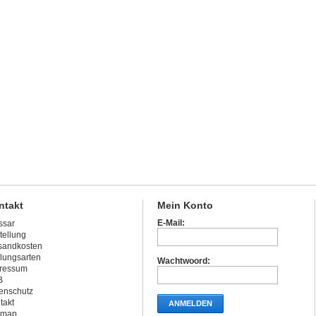
ntakt
Mein Konto
E-Mail:
ssar
tellung
sandkosten
lungsarten
Wachtwoord:
ressum
B
enschutz
takt
ANMELDEN
emap