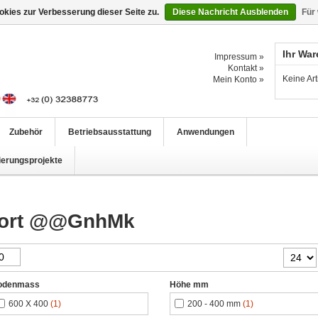
kies zur Verbesserung dieser Seite zu.
Diese Nachricht Ausblenden
Für
Ihr Wa
Impressum »
Kontakt »
Keine Ar
Mein Konto »
Zubehör
Betriebsausstattung
Anwendungen
ierungsprojekte
gwort @@GnhMk
odenmass
Höhe mm
600 X 400
(1)
200 - 400 mm
(1)