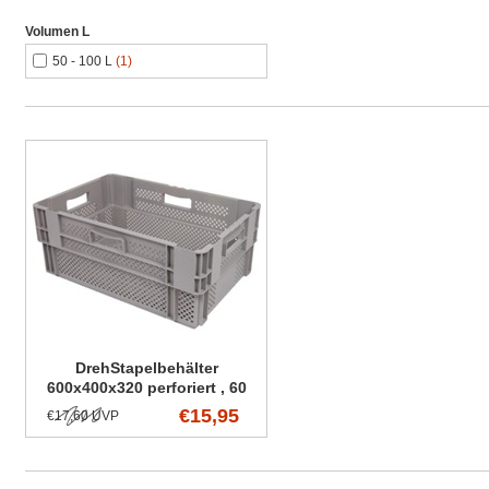
Volumen L
50 - 100 L
(1)
DrehStapelbehälter
600x400x320 perforiert , 60
Liter
€15,95
€17,60 UVP