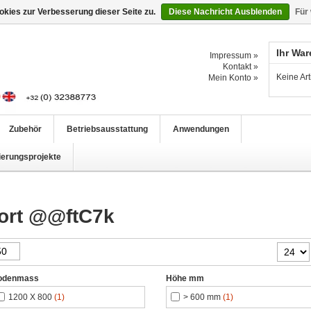
kies zur Verbesserung dieser Seite zu.
Diese Nachricht Ausblenden
Für
Ihr Wa
Impressum »
Kontakt »
Keine Ar
Mein Konto »
Zubehör
Betriebsausstattung
Anwendungen
ierungsprojekte
wort @@ftC7k
odenmass
Höhe mm
1200 X 800
(1)
> 600 mm
(1)