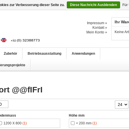
kies zur Verbesserung dieser Seite zu.
Diese Nachricht Ausblenden
Für
Ihr Wa
Impressum »
Kontakt »
Keine Ar
Mein Konto »
Zubehör
Betriebsausstattung
Anwendungen
ierungsprojekte
ort @@fIFrI
odenmass
Höhe mm
1200 X 800
(1)
< 200 mm
(1)