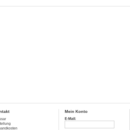
ntakt
Mein Konto
E-Mail:
ssar
tellung
sandkosten