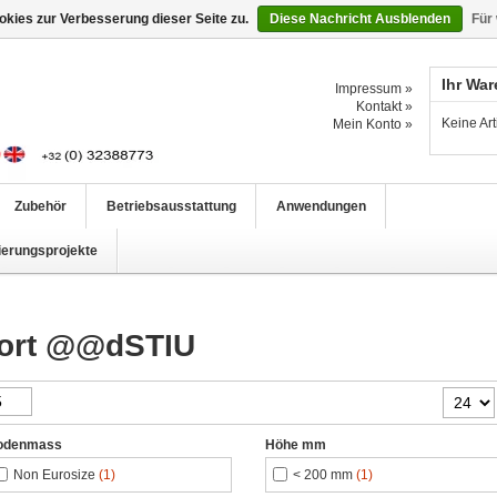
kies zur Verbesserung dieser Seite zu.
Diese Nachricht Ausblenden
Für
Ihr Wa
Impressum »
Kontakt »
Keine Ar
Mein Konto »
Zubehör
Betriebsausstattung
Anwendungen
ierungsprojekte
wort @@dSTIU
odenmass
Höhe mm
Non Eurosize
(1)
< 200 mm
(1)