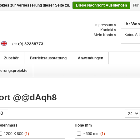
kies zur Verbesserung dieser Seite zu.
Diese Nachricht Ausblenden
Für
Ihr Wa
Impressum »
Kontakt »
Keine Ar
Mein Konto »
Zubehör
Betriebsausstattung
Anwendungen
ierungsprojekte
gwort @@dAqh8
odenmass
Höhe mm
1200 X 800
(1)
> 600 mm
(1)