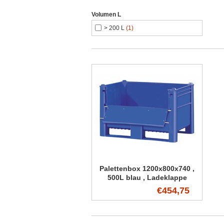
Volumen L
> 200 L
(1)
Palettenbox 1200x800x740 ,
500L blau , Ladeklappe
€454,75