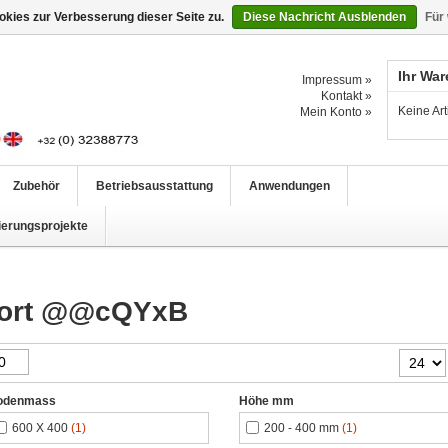
kies zur Verbesserung dieser Seite zu.
Diese Nachricht Ausblenden
Für
Ihr Wa
Impressum »
Kontakt »
Keine Ar
Mein Konto »
Zubehör
Betriebsausstattung
Anwendungen
ierungsprojekte
gwort @@cQYxB
odenmass
Höhe mm
600 X 400
(1)
200 - 400 mm
(1)