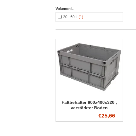
Volumen L
20 - 50 L
(1)
Faltbehälter 600x400x320 ,
verstärkter Boden
€25,66