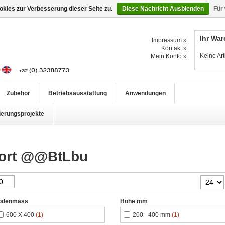
kies zur Verbesserung dieser Seite zu.
Diese Nachricht Ausblenden
Für
Ihr Wa
Impressum »
Kontakt »
Keine Ar
Mein Konto »
Zubehör
Betriebsausstattung
Anwendungen
ierungsprojekte
wort @@BtLbu
odenmass
Höhe mm
600 X 400
(1)
200 - 400 mm
(1)