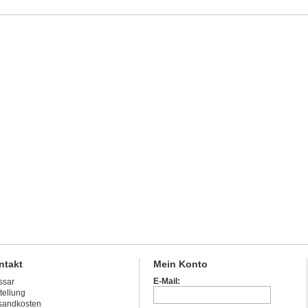
ntakt
Mein Konto
E-Mail:
ssar
tellung
sandkosten