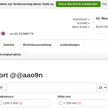
kies zur Verbesserung dieser Seite zu.
Diese Nachricht Ausblenden
Für
Ihr Wa
Impressum »
Kontakt »
Keine Ar
Mein Konto »
Zubehör
Betriebsausstattung
Anwendungen
ierungsprojekte
gwort @@aao9n
odenmass
Höhe mm
1200 X 800
(1)
< 200 mm
(1)