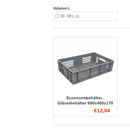
Volumen L
20 - 50 L
(1)
Euronormbehälter ,
Gläserbehälter 600x400x170
durchbrochen
€12,04