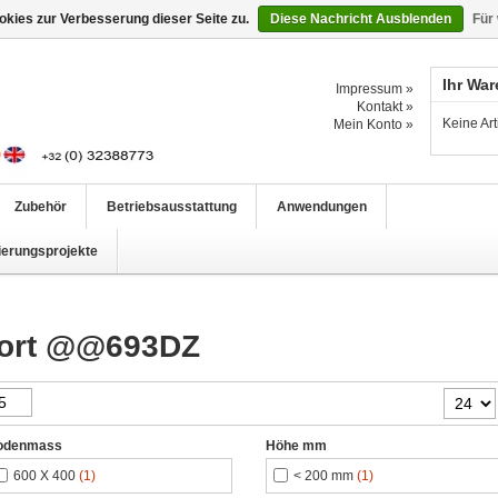
kies zur Verbesserung dieser Seite zu.
Diese Nachricht Ausblenden
Für
Ihr Wa
Impressum »
Kontakt »
Keine Ar
Mein Konto »
Zubehör
Betriebsausstattung
Anwendungen
ierungsprojekte
gwort @@693DZ
odenmass
Höhe mm
600 X 400
(1)
< 200 mm
(1)