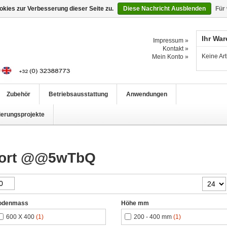
kies zur Verbesserung dieser Seite zu.
Diese Nachricht Ausblenden
Für
Ihr Wa
Impressum »
Kontakt »
Keine Ar
Mein Konto »
Zubehör
Betriebsausstattung
Anwendungen
ierungsprojekte
gwort @@5wTbQ
odenmass
Höhe mm
600 X 400
(1)
200 - 400 mm
(1)