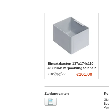
Einsatzkasten 137x174x110 ,
48 Stück Verpackungseinheit
€161,00
€180,71 UVP
Zahlungsarten
Ko
Glo
Bes
Ver