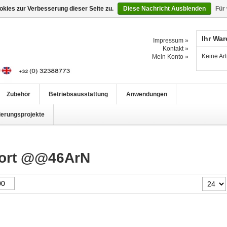
kies zur Verbesserung dieser Seite zu.
Diese Nachricht Ausblenden
Für
Ihr Wa
Impressum »
Kontakt »
Keine Ar
Mein Konto »
Zubehör
Betriebsausstattung
Anwendungen
ierungsprojekte
gwort @@46ArN