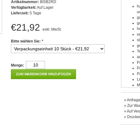
Artikelnummer:
BISB2RD
h
Verfügbarkeit:
Auf Lager
u
Lieferzeit:
5 Tage
g
g
€21,92
h
exkl. MwSt.
s
s
Bitte wählen Sie:
*
g
T
a
P
Menge:
P
P
ZUM WARENKORB HINZUFÜGEN
L
M
S
»
Anfrage
»
Zur Wun
»
Auf Ver
»
Drucke