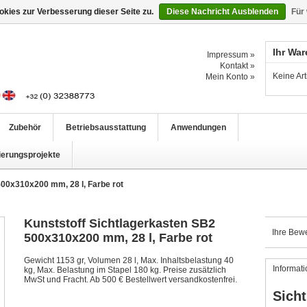
kies zur Verbesserung dieser Seite zu.
Diese Nachricht Ausblenden
Für
Ihr Wa
Impressum »
Kontakt »
Keine Ar
Mein Konto »
Zubehör
Betriebsausstattung
Anwendungen
ierungsprojekte
500x310x200 mm, 28 l, Farbe rot
Kunststoff Sichtlagerkasten SB2
Ihre Bew
500x310x200 mm, 28 l, Farbe rot
Gewicht 1153 gr, Volumen 28 l, Max. Inhaltsbelastung 40
Informat
kg, Max. Belastung im Stapel 180 kg. Preise zusätzlich
MwSt und Fracht. Ab 500 € Bestellwert versandkostenfrei.
Sicht