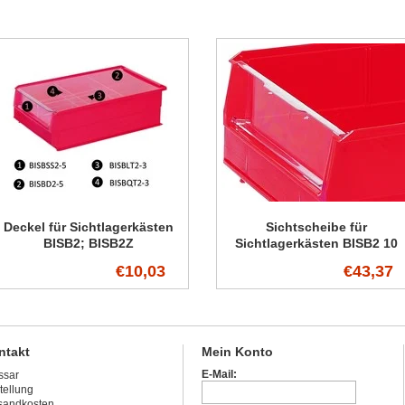
Deckel für Sichtlagerkästen
Sichtscheibe für
BISB2; BISB2Z
Sichtlagerkästen BISB2 10
Stück
€10,03
€43,37
ntakt
Mein Konto
E-Mail:
ssar
tellung
sandkosten