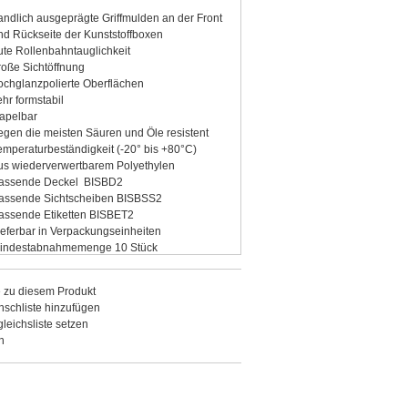
andlich ausgeprägte Griffmulden an der Front
nd Rückseite der Kunststoffboxen
ute Rollenbahntauglichkeit
roße Sichtöffnung
ochglanzpolierte Oberflächen
ehr formstabil
tapelbar
egen die meisten Säuren und Öle resistent
emperaturbeständigkeit (-20° bis +80°C)
us wiederverwertbarem Polyethylen
assende Deckel BISBD2
assende Sichtscheiben BISBSS2
assende Etiketten BISBET2
ieferbar in Verpackungseinheiten
indestabnahmemenge 10 Stück
tandardfarben: blau, rot, gelb, grün
 zu diesem Produkt
schliste hinzufügen
gleichsliste setzen
n