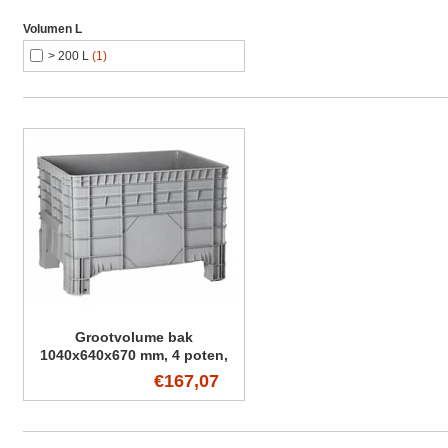
Volumen L
> 200 L
(1)
Grootvolume bak
1040x640x670 mm, 4 poten,
285L
€167,07