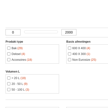
Produkt type
Basis afmetingen
Bak
(29)
600 X 400
(4)
Deksel
(4)
400 X 300
(1)
Accesoires
(18)
Non Eurosize
(25)
Volumen L
< 20 L
(18)
20 - 50 L
(9)
50 - 100 L
(3)