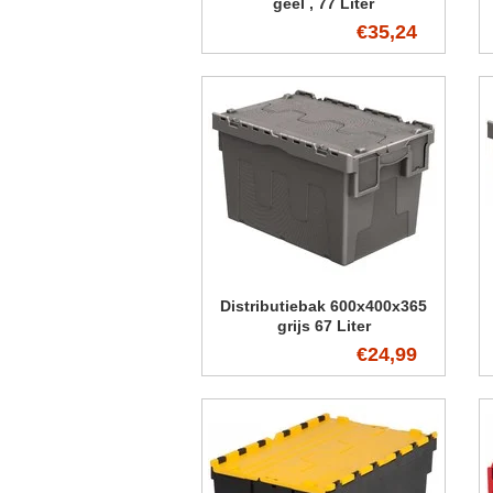
geel , 77 Liter
€35,24
Distributiebak 600x400x365
grijs 67 Liter
€24,99