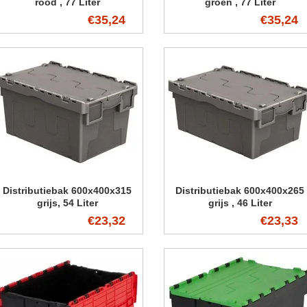
rood , 77 Liter
groen , 77 Liter
€35,24
€35,24
Distributiebak 600x400x315
Distributiebak 600x400x265
grijs, 54 Liter
grijs , 46 Liter
€23,32
€23,33