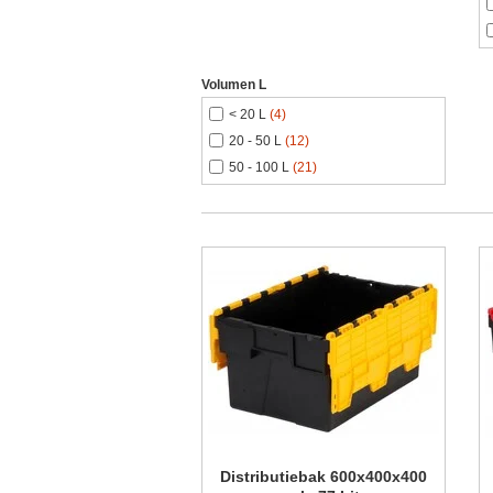
Volumen L
< 20 L
(4)
20 - 50 L
(12)
50 - 100 L
(21)
Distributiebak 600x400x400