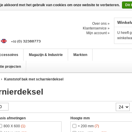
 je akkoord met het gebruik van cookies om onze website te verbeteren.
Dit 
Winkel
Over ons »
Klantenservice »
U heeft g
Mijn account »
winkelw
ccessoires
Magazijn & Industrie
Markten
ie projecten
Kunststof bak met scharnierdeksel
rnierdeksel
sis afmetingen
Hoogte mm
800 X 600
(1)
< 200 mm
(7)