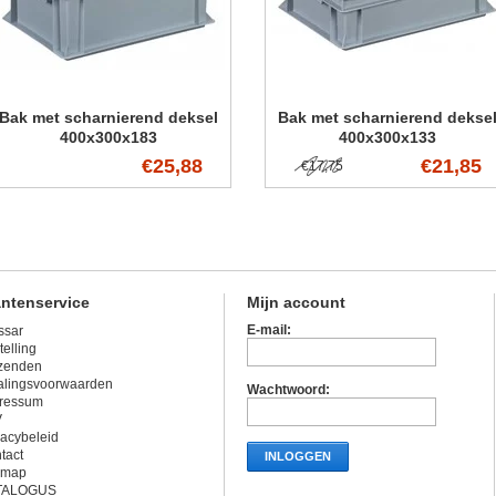
Bak met scharnierend deksel
Bak met scharnierend dekse
400x300x183
400x300x133
€25,88
€21,85
€17,75
antenservice
Mijn account
E-mail:
ssar
telling
zenden
alingsvoorwaarden
Wachtwoord:
ressum
V
vacybeleid
tact
INLOGGEN
emap
TALOGUS