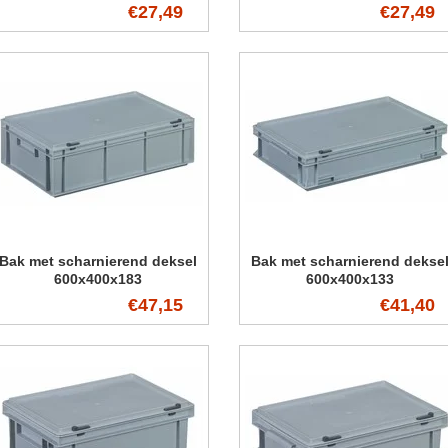
€27,49
€27,49
Bak met scharnierend deksel
Bak met scharnierend dekse
600x400x183
600x400x133
€47,15
€41,40