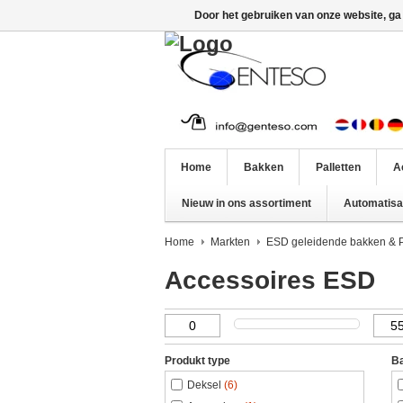
Door het gebruiken van onze website, ga
Home
Bakken
Palletten
A
Nieuw in ons assortiment
Automatisat
Home
Markten
ESD geleidende bakken & P
Accessoires ESD
Produkt type
Ba
Deksel
(6)