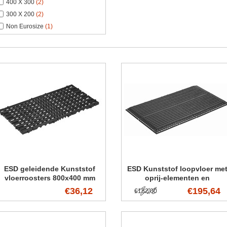
400 X 300
(2)
300 X 200
(2)
Non Eurosize
(1)
ESD geleidende Kunststof
ESD Kunststof loopvloer me
vloerroosters 800x400 mm
oprij-elementen en
hoekverbindingen
€36,12
€195,64
€182,00