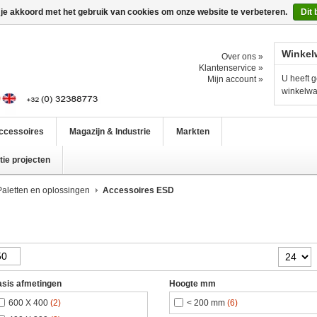
 je akkoord met het gebruik van cookies om onze website te verbeteren.
Dit 
Winkel
Over ons »
Klantenservice »
U heeft g
Mijn account »
winkelw
ccessoires
Magazijn & Industrie
Markten
ie projecten
aletten en oplossingen
Accessoires ESD
sis afmetingen
Hoogte mm
600 X 400
(2)
< 200 mm
(6)