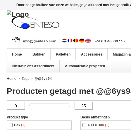
Door het gebruiken van onze website, ga je akkoord met het gebruik
Home
Bakken
Palletten
Accessoires
Magazijn &
Nieuw in ons assortiment
Automatisatie projecten
Home
Tags
@@6ys94
Producten getagd met @@6ys9
Produkt type
Basis afmetingen
Bak
(1)
400 X 300
(1)