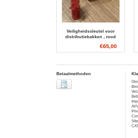
Veiligheidssleutel voor
distributiebakken , rood
€65,00
Betaalmethoden
Kl
Glo
Bes
Ver
Bet
Imp
AV
Pri
Con
Sit
CA