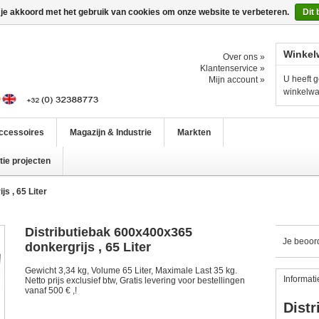
 je akkoord met het gebruik van cookies om onze website te verbeteren.
Dit 
Winkel
Over ons »
Klantenservice »
U heeft g
Mijn account »
winkelw
ccessoires
Magazijn & Industrie
Markten
ie projecten
s , 65 Liter
Distributiebak 600x400x365
Je beoor
donkergrijs , 65 Liter
Gewicht 3,34 kg, Volume 65 Liter, Maximale Last 35 kg.
Informati
Netto prijs exclusief btw, Gratis levering voor bestellingen
vanaf 500 € ,!
Distr