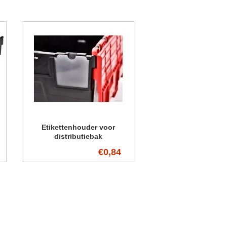
oepasbar in alle industrie segmenten en
arkten.
ccessoires: Dekselverzegelingen
itbreiding: Dolly's en deksels voor het
astzetten en stabiliseren van transportladingen
Etikettenhouder voor
distributiebak
€0,84