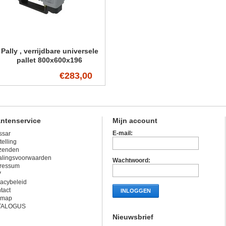
Pally , verrijdbare universele
pallet 800x600x196
€283,00
antenservice
Mijn account
E-mail:
ssar
telling
zenden
alingsvoorwaarden
Wachtwoord:
ressum
V
vacybeleid
tact
INLOGGEN
emap
TALOGUS
Nieuwsbrief