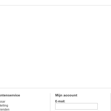
antenservice
Mijn account
E-mail:
ssar
telling
zenden