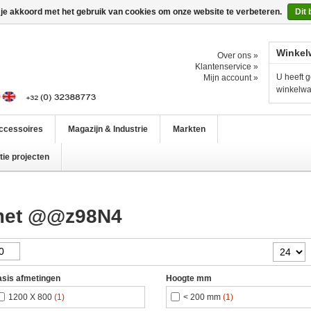
 je akkoord met het gebruik van cookies om onze website te verbeteren.
Dit 
Winkel
Over ons »
Klantenservice »
U heeft g
Mijn account »
winkelw
ccessoires
Magazijn & Industrie
Markten
ie projecten
 met @@z98N4
sis afmetingen
Hoogte mm
1200 X 800
(1)
< 200 mm
(1)