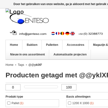
Door het gebruiken van onze website, ga je akkoord met het gebruik
Home
Bakken
Palletten
Accessoires
Magazijn &
Nieuw in ons assortiment
Automatisatie projecten
Home
Tags
@@yklXF
Producten getagd met @@yklX
Produkt type
Basis afmetingen
Pallet
(1)
1200 X 1000
(1)