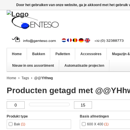
Door het gebruiken van onze website, ga je akkoord met het gebruik
Home
Bakken
Palletten
Accessoires
Magazijn &
Nieuw in ons assortiment
Automatisatie projecten
Home
Tags
@@YHhwg
Producten getagd met @@YHh
Produkt type
Basis afmetingen
Bak
(1)
600 X 400
(1)