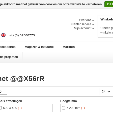
 je akkoord met het gebruik van cookies om onze website te verbeteren.
Dit 
Winkel
Over ons »
Klantenservice »
U heeft g
Mijn account »
winkelw
ccessoires
Magazijn & Industrie
Markten
ie projecten
 met @@X56rR
sis afmetingen
Hoogte mm
600 X 400
(1)
< 200 mm
(1)