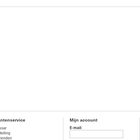
antenservice
Mijn account
E-mail:
ssar
telling
zenden