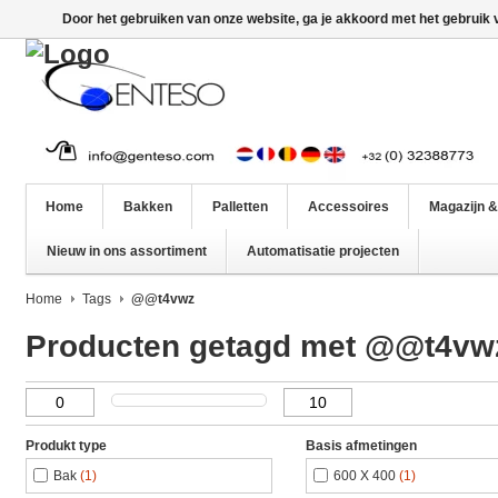
Door het gebruiken van onze website, ga je akkoord met het gebruik
Home
Bakken
Palletten
Accessoires
Magazijn &
Nieuw in ons assortiment
Automatisatie projecten
Home
Tags
@@t4vwz
Producten getagd met @@t4vw
Produkt type
Basis afmetingen
Bak
(1)
600 X 400
(1)