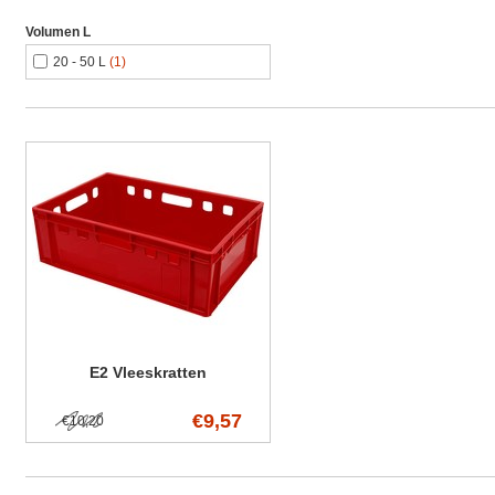
Volumen L
20 - 50 L
(1)
E2 Vleeskratten
€9,57
€10,20