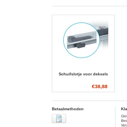
Schuifslotje voor deksels
€38,88
Betaalmethoden
Kl
Glo
Bes
Ver