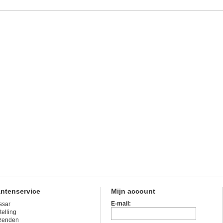
antenservice
Mijn account
E-mail:
ssar
telling
zenden