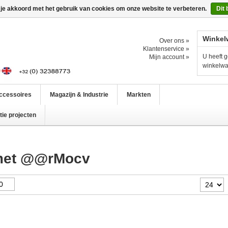
 je akkoord met het gebruik van cookies om onze website te verbeteren.
Dit 
Winkel
Over ons »
Klantenservice »
U heeft g
Mijn account »
winkelw
ccessoires
Magazijn & Industrie
Markten
ie projecten
 met @@rMocv