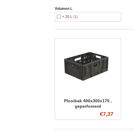
Volumen L
< 20 L
(1)
Plooibak 400x300x170 ,
geperforeerd
€7,37