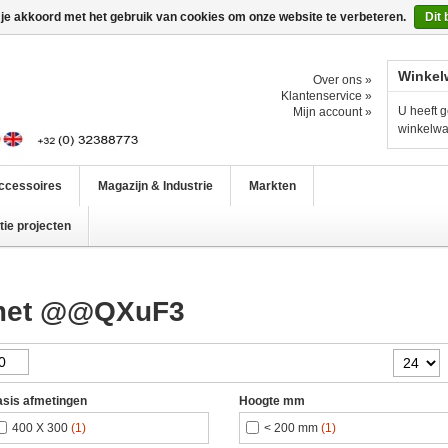
 je akkoord met het gebruik van cookies om onze website te verbeteren.
Dit 
Winkel
Over ons »
Klantenservice »
U heeft g
Mijn account »
winkelw
ccessoires
Magazijn & Industrie
Markten
ie projecten
 met @@QXuF3
sis afmetingen
Hoogte mm
400 X 300
(1)
< 200 mm
(1)