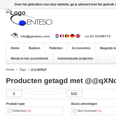
Door het gebruiken van onze website, ga je akkoord met het gebruik
Home
Bakken
Palletten
Accessoires
Magazijn &
Nieuw in ons assortiment
Automatisatie projecten
Home
Tags
@@qXNqY
Producten getagd met @@qXN
Produkt type
Basis afmetingen
Pallet box
(1)
Non Eurosize
(1)