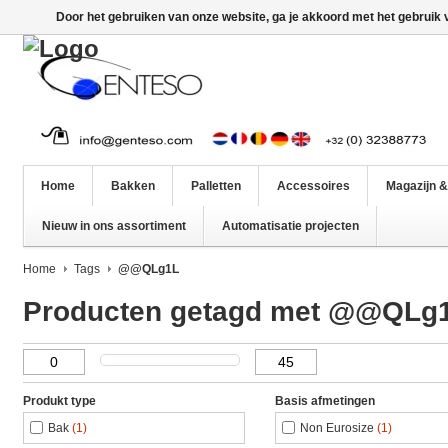
Door het gebruiken van onze website, ga je akkoord met het gebruik
Home
Bakken
Palletten
Accessoires
Magazijn &
Nieuw in ons assortiment
Automatisatie projecten
Home
Tags
@@QLg1L
Producten getagd met @@QLg
Produkt type
Basis afmetingen
Bak
(1)
Non Eurosize
(1)