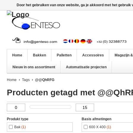
Door het gebruiken van onze website, ga je akkoord met het gebruik
Home
Bakken
Palletten
Accessoires
Magazijn &
Nieuw in ons assortiment
Automatisatie projecten
Home
Tags
@@QhRFG
Producten getagd met @@QhR
Produkt type
Basis afmetingen
Bak
(1)
600 X 400
(1)