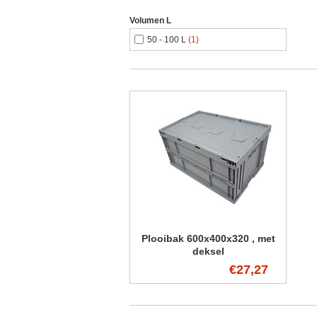
Volumen L
50 - 100 L
(1)
Plooibak 600x400x320 , met
deksel
€27,27