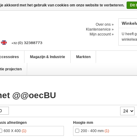
 je akkoord met het gebruik van cookies om onze website te verbeteren.
Dit 
Winkel
Over ons »
Klantenservice »
U heeft g
Mijn account »
winkelw
ccessoires
Magazijn & Industrie
Markten
ie projecten
 met @@oecBU
sis afmetingen
Hoogte mm
600 X 400
(1)
200 - 400 mm
(1)