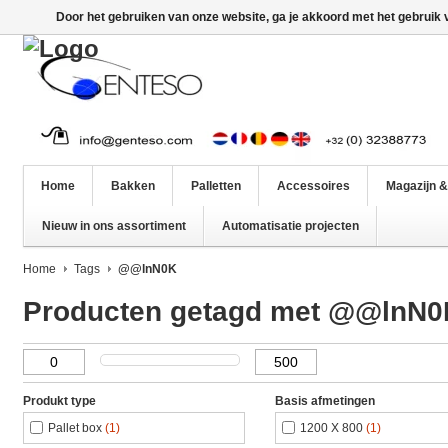
Door het gebruiken van onze website, ga je akkoord met het gebruik
Home
Bakken
Palletten
Accessoires
Magazijn &
Nieuw in ons assortiment
Automatisatie projecten
Home
Tags
@@lnN0K
Producten getagd met @@lnN0
Produkt type
Basis afmetingen
Pallet box
(1)
1200 X 800
(1)