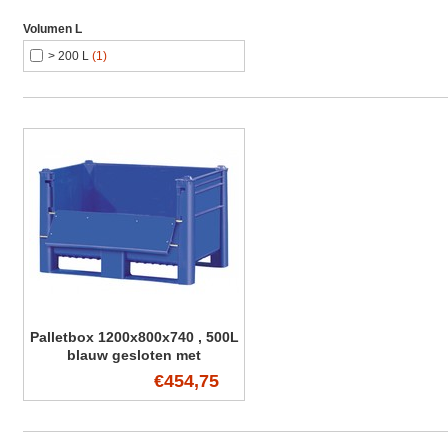
Volumen L
> 200 L
(1)
Palletbox 1200x800x740 , 500L
blauw gesloten met
zijdelingse deur
€454,75