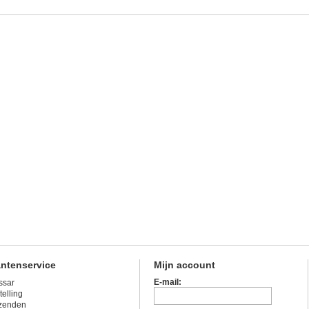
antenservice
Mijn account
E-mail:
ssar
telling
zenden