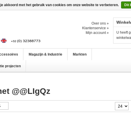
 je akkoord met het gebruik van cookies om onze website te verbeteren.
Dit 
Winkel
Over ons »
Klantenservice »
U heeft g
Mijn account »
winkelw
ccessoires
Magazijn & Industrie
Markten
ie projecten
 met @@LIgQz