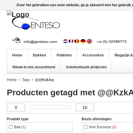
Door het gebruiken van onze website, ga je akkoord met het gebruik
Home
Bakken
Palletten
Accessoires
Magazijn &
Nieuw in ons assortiment
Automatisatie projecten
Home
Tags
@@KzkAq
Producten getagd met @@Kzk
Produkt type
Basis afmetingen
Bak
(1)
Non Eurosize
(1)