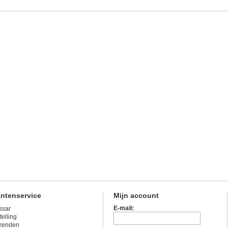
antenservice
Mijn account
E-mail:
ssar
telling
zenden