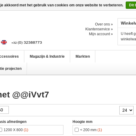
 je akkoord met het gebruik van cookies om onze website te verbeteren.
Dit 
Winkel
Over ons »
Klantenservice »
U heeft g
Mijn account »
winkelw
ccessoires
Magazijn & Industrie
Markten
ie projecten
met @@iVvt7
sis afmetingen
Hoogte mm
1200 X 800
(1)
< 200 mm
(1)