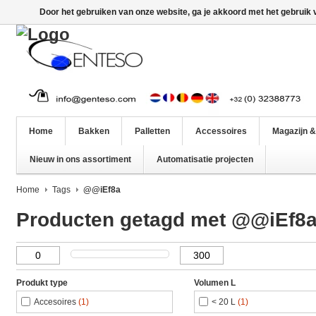
Door het gebruiken van onze website, ga je akkoord met het gebruik
Home
Bakken
Palletten
Accessoires
Magazijn &
Nieuw in ons assortiment
Automatisatie projecten
Home
Tags
@@iEf8a
Producten getagd met @@iEf8
Produkt type
Volumen L
Accesoires
(1)
< 20 L
(1)