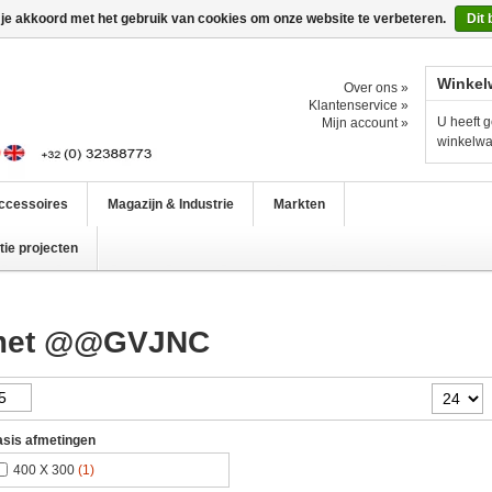
 je akkoord met het gebruik van cookies om onze website te verbeteren.
Dit 
Winkel
Over ons »
Klantenservice »
U heeft g
Mijn account »
winkelw
ccessoires
Magazijn & Industrie
Markten
ie projecten
 met @@GVJNC
sis afmetingen
400 X 300
(1)