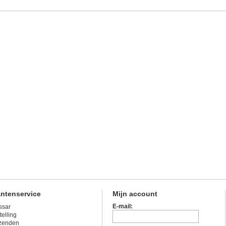
antenservice
Mijn account
E-mail:
ssar
telling
zenden