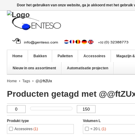
Door het gebruiken van onze website, ga je akkoord met het gebruik
Home
Bakken
Palletten
Accessoires
Magazijn &
Nieuw in ons assortiment
Automatisatie projecten
Home
Tags
@@ftZUx
Producten getagd met @@ftZU
Produkt type
Volumen L
Accesoires
(1)
< 20 L
(1)