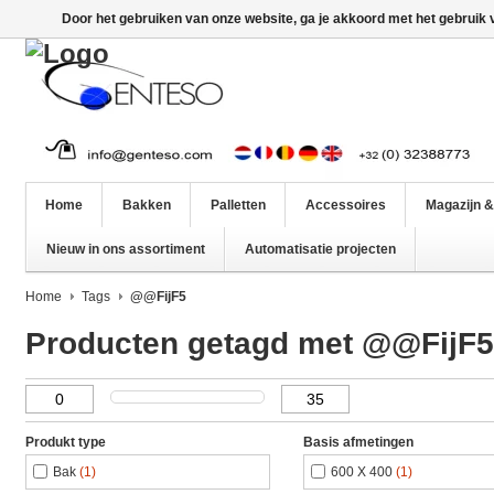
Door het gebruiken van onze website, ga je akkoord met het gebruik
Home
Bakken
Palletten
Accessoires
Magazijn &
Nieuw in ons assortiment
Automatisatie projecten
Home
Tags
@@FijF5
Producten getagd met @@FijF5
Produkt type
Basis afmetingen
Bak
(1)
600 X 400
(1)