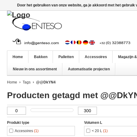
Door het gebruiken van onze website, ga je akkoord met het gebruik
Home
Bakken
Palletten
Accessoires
Magazijn &
Nieuw in ons assortiment
Automatisatie projecten
Home
Tags
@@DkYN4
Producten getagd met @@DkY
Produkt type
Volumen L
Accesoires
(1)
< 20 L
(1)