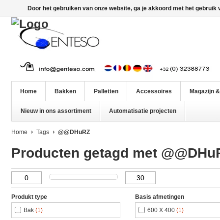
Door het gebruiken van onze website, ga je akkoord met het gebruik
Home
Bakken
Palletten
Accessoires
Magazijn &
Nieuw in ons assortiment
Automatisatie projecten
Home
Tags
@@DHuRZ
Producten getagd met @@DHu
Produkt type
Basis afmetingen
Bak
(1)
600 X 400
(1)