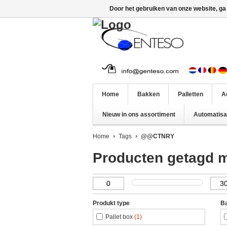
Door het gebruiken van onze website, ga
Home
Bakken
Palletten
A
Nieuw in ons assortiment
Automatisat
Home
Tags
@@CTNRY
Producten getagd
Produkt type
Ba
Pallet box
(1)