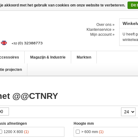
 je akkoord met het gebruik van cookies om onze website te verbeteren.
Dit 
Winkel
Over ons »
Klantenservice »
U heeft g
Mijn account »
winkelw
ccessoires
Magazijn & Industrie
Markten
ie projecten
 met @@CTNRY
sis afmetingen
Hoogte mm
1200 X 800
(1)
> 600 mm
(1)