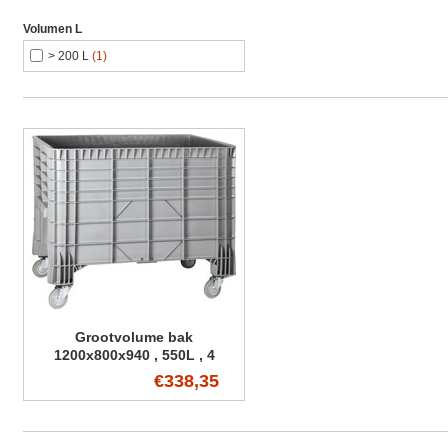
Volumen L
> 200 L
(1)
Grootvolume bak
1200x800x940 , 550L , 4
zwenkwielen
€338,35