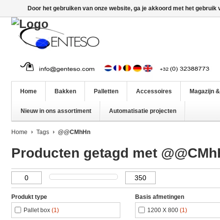
Door het gebruiken van onze website, ga je akkoord met het gebruik
Home
Bakken
Palletten
Accessoires
Magazijn &
Nieuw in ons assortiment
Automatisatie projecten
Home
Tags
@@CMhHn
Producten getagd met @@CMh
Produkt type
Basis afmetingen
Pallet box
(1)
1200 X 800
(1)