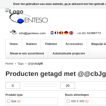
Door het gebruiken van onze website, ga je akkoord met het gebruik
Home
Bakken
Palletten
Accessoires
Magazijn &
Nieuw in ons assortiment
Automatisatie projecten
Home
Tags
@@cbJgW
Producten getagd met @@cbJ
Produkt type
Basis afmetingen
Bak
(1)
400 X 300
(1)