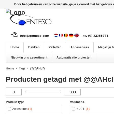
Door het gebruiken van onze website, ga je akkoord met het gebruik
Home
Bakken
Palletten
Accessoires
Magazijn &
Nieuw in ons assortiment
Automatisatie projecten
Home
Tags
@@AHcIV
Producten getagd met @@AHc
Produkt type
Volumen L
Accesoires
(1)
< 20 L
(1)