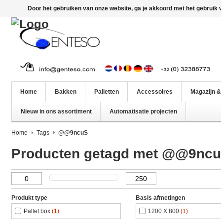
Door het gebruiken van onze website, ga je akkoord met het gebruik
Home
Bakken
Palletten
Accessoires
Magazijn &
Nieuw in ons assortiment
Automatisatie projecten
Home
Tags
@@9ncuS
Producten getagd met @@9nc
Produkt type
Basis afmetingen
Pallet box
(1)
1200 X 800
(1)