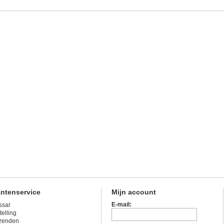
antenservice
Mijn account
E-mail:
ssar
telling
zenden