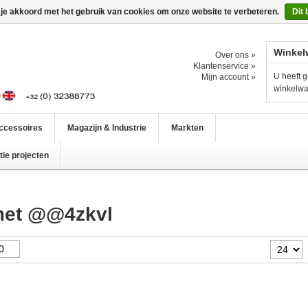
 je akkoord met het gebruik van cookies om onze website te verbeteren.
Dit 
Winkel
Over ons »
Klantenservice »
U heeft g
Mijn account »
winkelw
ccessoires
Magazijn & Industrie
Markten
ie projecten
met @@4zkvl